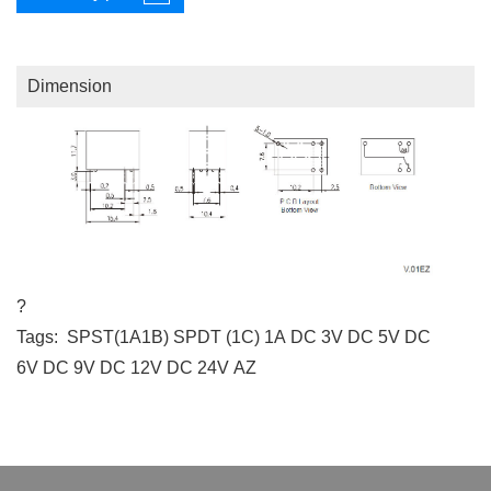
Dimension
?
Tags:
SPST(1A1B)
SPDT (1C)
1A
DC 3V
DC 5V
DC
6V
DC 9V
DC 12V
DC 24V
AZ