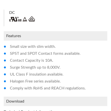
Coil Type : Standard DC , Medium DC , High Sensitivity
DC
Features
Small size with slim width.
SPST and SPDT Contact forms available.
Contact Capacity is 10A.
Surge Strength up to 8,000V.
UL Class F insulation available.
Halogen Free series available.
Comply with RoHS and REACH regulations.
Download