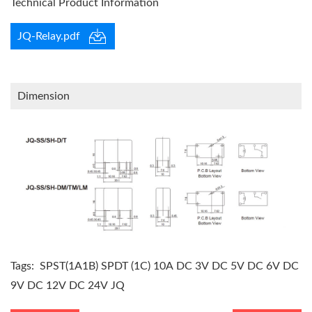
Technical Product Information
JQ-Relay.pdf
Dimension
Tags:
SPST(1A1B)
SPDT (1C)
10A
DC 3V
DC 5V
DC 6V
DC
9V
DC 12V
DC 24V
JQ